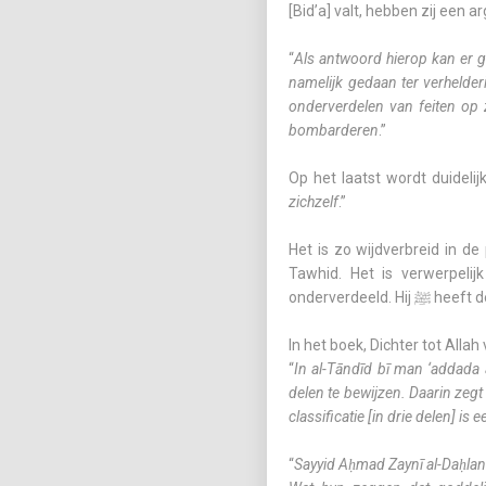
[Bid’a] valt, hebben zij een
“
Als antwoord hierop kan er g
namelijk gedaan ter verhelderi
onderverdelen van feiten op z
bombarderen
.”
Op het laatst wordt duidelij
zichzelf
.”
Het is zo wijdverbreid in d
Tawhid. Het is verwerpelijk om hieri
onderverde
In het boek,
Dichter tot Allah
“
In al-Tāndīd bī man ‘addada 
delen te bewijzen. Daarin zegt
classificatie [in drie delen] is
“
Sayyid Aḥmad Zaynī al-Daḥlan z