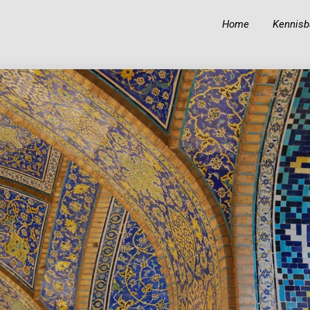
Home
Kennisb
19
19
BIOGRAFIE VAN IBN
OKTOBER
OKTOBER
‘ABIDIN
2023
2023
18
KUNNEN MOSLIMS
OKTOBER
HINDOE-GODEN
2023
GELIJKSCHAKELEN
MET PROFETEN EN
RUIMTE
TOEKENNEN AAN
ALLAH?