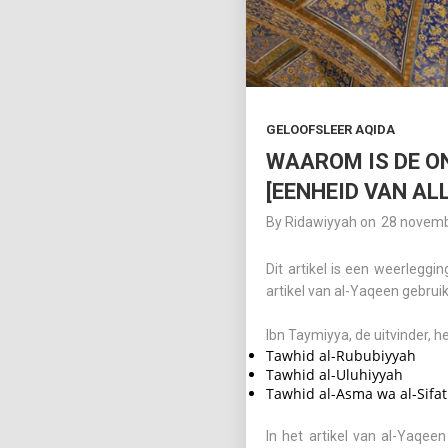
GELOOFSLEER AQIDA
WAAROM IS DE O
By
Ridawiyyah
on
28 novem
Dit artikel is een weerlegging voor degenen die Eenhe
artikel van
al-Yaqeen
gebruik
Ibn Taymiyya, de uitvinder, h
Tawhid al-Rububiyyah
Tawhid al-Uluhiyyah
Tawhid al-Asma wa al-Sifat
In het artikel van al-Yaqe