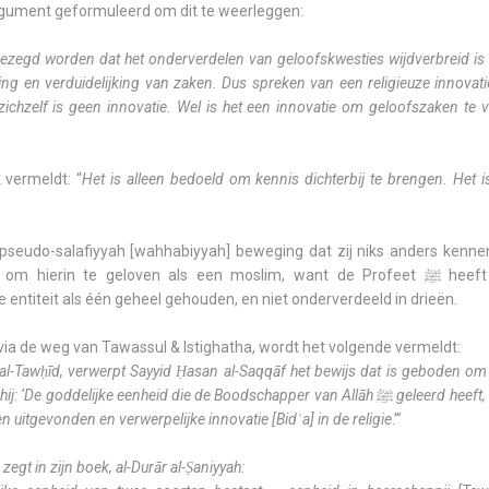
 argument geformuleerd om dit te weerleggen:
ezegd worden dat het onderverdelen van geloofskwesties wijdverbreid is 
ng en verduidelijking van zaken. Dus spreken van een religieuze innovatie
ichzelf is geen innovatie. Wel is het een innovatie om geloofszaken te v
k vermeldt: “
Het is alleen bedoeld om kennis dichterbij te brengen. Het 
e pseudo-salafiyyah [wahhabiyyah] beweging dat zij niks anders kenn
n te geloven als een moslim, want de Profeet ﷺ heeft de eenheid van Allah niet
eld. Hij ﷺ heeft de entiteit als één geheel gehouden, en niet onderverdeeld in drieën.
 via de weg van Tawassul & Istighatha
, wordt het volgende vermeldt:
al-Tawḥīd, verwerpt Sayyid Ḥasan al-Saqqāf het bewijs dat is geboden om 
 hij: ‘De goddelijke eenheid die de Boodschapper van Allāh
ﷺ
geleerd heeft,
 een uitgevonden en verwerpelijke innovatie [Bidʿa] in de religie
.’”
egt in zijn boek, al-Durār al-Ṣaniyyah: