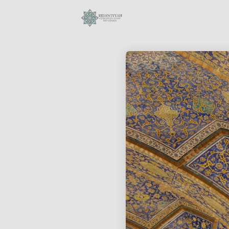
28
SURAH AL-ANAM 6
OKTOBER
AYAT 66-69:
2023
KUNNEN MOSLIMS
DE
BIJEENKOMSTEN
18
VAN ONGELOVIGEN
BIJWONEN?
BIOGRAFIE VAN
OKTOBER
MUHAMMAD
2023
AURANGZEB
ALAMGIR