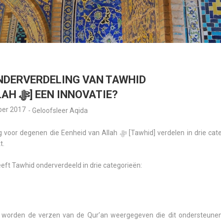
NDERVERDELING VAN TAWHID
[EENHEID VAN ALLAH ﷻ] EEN INNOVATIE?
ber 2017
-
Geloofsleer Aqida
id van Allah ﷻ [Tawhid] verdelen in drie categorieën. Als basis wordt het
t.
eeft Tawhid onderverdeeld in drie categorieën:
en worden de verzen van de Qur’an weergegeven die dit ondersteunen