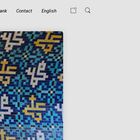
ank
Contact
English
WAT GEBEURT ER
ALS EEN MOSLIM
DE ISLAM
BELEDIGT?