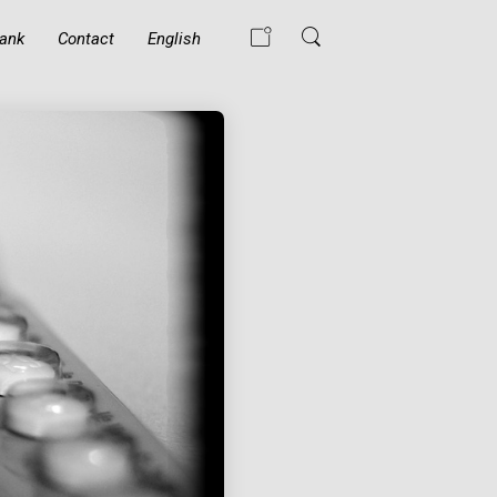
ank
Contact
English
WAT GEBEURT ER
ALS EEN MOSLIM
DE ISLAM
BELEDIGT?