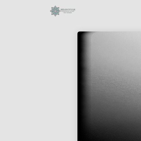
28
SURAH AL-ANAM 6
OKTOBER
AYAT 66-69:
2023
KUNNEN MOSLIMS
DE
BIJEENKOMSTEN
18
VAN ONGELOVIGEN
BIJWONEN?
BIOGRAFIE VAN
OKTOBER
MUHAMMAD
2023
AURANGZEB
ALAMGIR