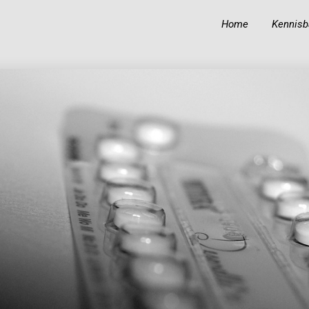
Home
Kennisb
19
19
BIOGRAFIE VAN IBN
OKTOBER
OKTOBER
‘ABIDIN
2023
2023
18
KUNNEN MOSLIMS
OKTOBER
HINDOE-GODEN
2023
GELIJKSCHAKELEN
MET PROFETEN EN
RUIMTE
TOEKENNEN AAN
ALLAH?