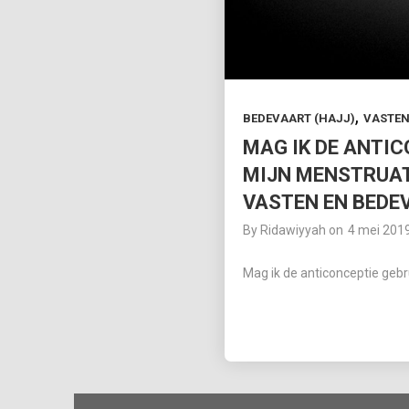
,
BEDEVAART (HAJJ)
VASTEN
MAG IK DE ANTI
MIJN MENSTRUATI
VASTEN EN BEDE
By
Ridawiyyah
on
4 mei 201
Mag ik de anticonceptie gebr