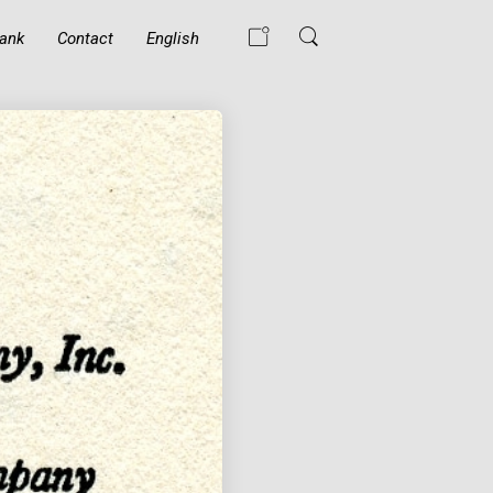
ank
Contact
English
WAT GEBEURT ER
ALS EEN MOSLIM
DE ISLAM
BELEDIGT?