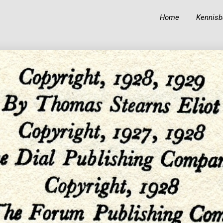
Home
Kennisb
19
19
BIOGRAFIE VAN IBN
OKTOBER
OKTOBER
‘ABIDIN
2023
2023
18
KUNNEN MOSLIMS
OKTOBER
HINDOE-GODEN
2023
GELIJKSCHAKELEN
MET PROFETEN EN
RUIMTE
TOEKENNEN AAN
ALLAH?