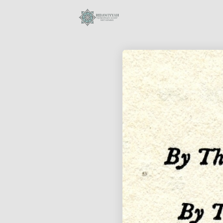
28
SURAH AL-ANAM 6
OKTOBER
AYAT 66-69:
2023
KUNNEN MOSLIMS
DE
BIJEENKOMSTEN
18
VAN ONGELOVIGEN
BIJWONEN?
BIOGRAFIE VAN
OKTOBER
MUHAMMAD
2023
AURANGZEB
ALAMGIR