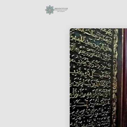
28
SURAH AL-ANAM 6
OKTOBER
AYAT 66-69:
2023
KUNNEN MOSLIMS
DE
BIJEENKOMSTEN
18
VAN ONGELOVIGEN
BIJWONEN?
BIOGRAFIE VAN
OKTOBER
MUHAMMAD
2023
AURANGZEB
ALAMGIR