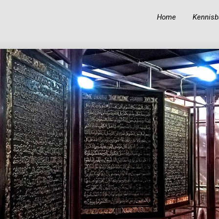
Home
Kennisb
19
19
BIOGRAFIE VAN IBN
OKTOBER
OKTOBER
‘ABIDIN
2023
2023
18
KUNNEN MOSLIMS
OKTOBER
HINDOE-GODEN
2023
GELIJKSCHAKELEN
MET PROFETEN EN
RUIMTE
TOEKENNEN AAN
ALLAH?