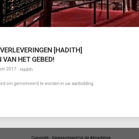
VERLEVERINGEN [HADITH]
 VAN HET GEBED!
ber 2017
-
Hadith
bed om gemotiveerd te worden in uw aanbidding.
Copyright - Geressorteerd tot de Almachtige