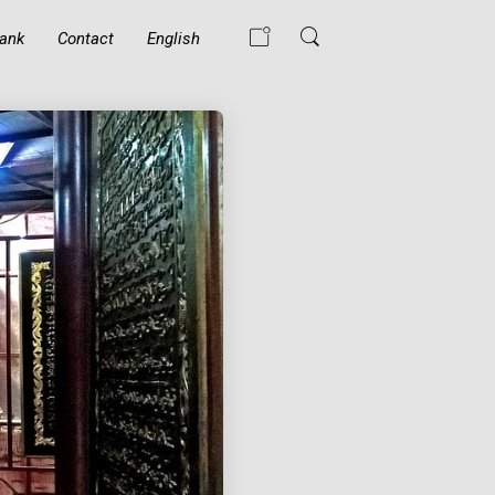
ank
Contact
English
WAT GEBEURT ER
ALS EEN MOSLIM
DE ISLAM
BELEDIGT?