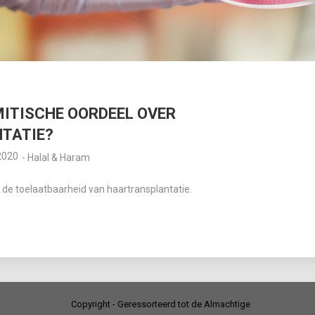
MITISCHE OORDEEL OVER
TATIE?
2020
-
Halal & Haram
r de toelaatbaarheid van haartransplantatie.
Copyright - Geressorteerd tot de Almachtige