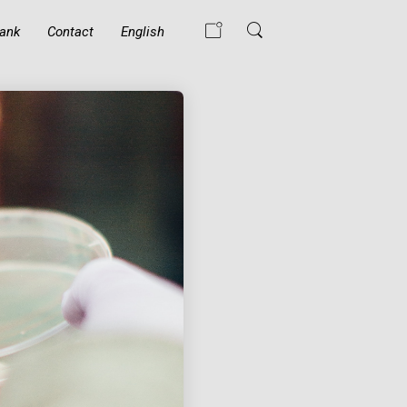
ank
Contact
English
WAT GEBEURT ER
ALS EEN MOSLIM
DE ISLAM
BELEDIGT?