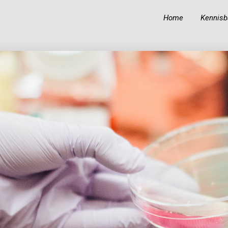
Home
Kennisb
19
19
BIOGRAFIE VAN IBN
OKTOBER
OKTOBER
‘ABIDIN
2023
2023
18
KUNNEN MOSLIMS
OKTOBER
HINDOE-GODEN
2023
GELIJKSCHAKELEN
MET PROFETEN EN
RUIMTE
TOEKENNEN AAN
ALLAH?