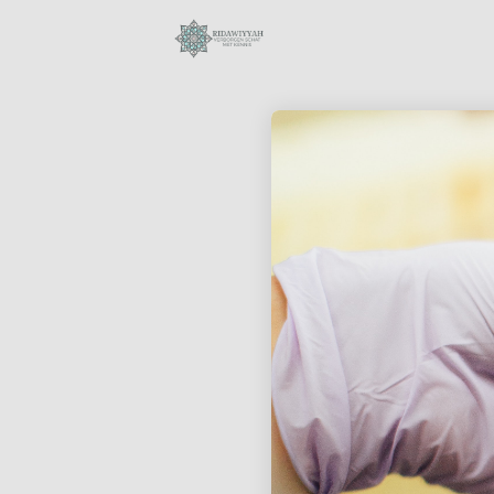
28
SURAH AL-ANAM 6
OKTOBER
AYAT 66-69:
2023
KUNNEN MOSLIMS
DE
BIJEENKOMSTEN
18
VAN ONGELOVIGEN
BIJWONEN?
BIOGRAFIE VAN
OKTOBER
MUHAMMAD
2023
AURANGZEB
ALAMGIR