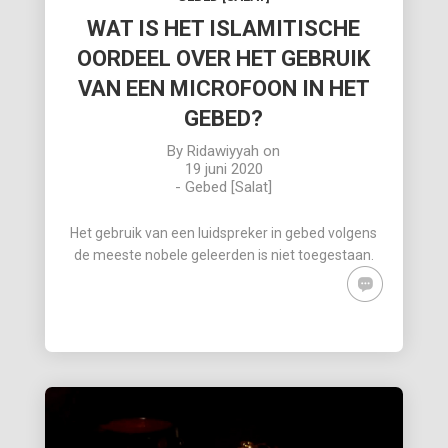
WAT IS HET ISLAMITISCHE
OORDEEL OVER HET GEBRUIK
VAN EEN MICROFOON IN HET
GEBED?
By
Ridawiyyah
on
19 juni 2020
-
Gebed [Salat]
Het gebruik van een luidspreker in gebed volgens
de meeste nobele geleerden is niet toegestaan.