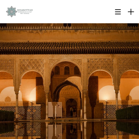
28
SURAH AL-ANAM 6 AYAT
OKTOBER
66-69: KUNNEN MOSLIMS
2023
DE BIJEENKOMSTEN VAN
ONGELOVIGEN BIJWONEN?
19
BIOGRAFIE VAN IBN ‘ABIDIN
OKTOBER
2023
19
WAT GEBEURT ER ALS EEN
OKTOBER
MOSLIM DE ISLAM
2023
BELEDIGT?