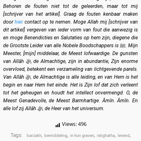
Behoren de fouten niet tot de geleerden, maar tot mij
[schrijver van het artikel]. Graag de fouten kenbaar maken
door
hier
contact op te nemen. Moge Allah mij [schrijver van
dit artikel] vergeven van ieder vorm van fout die aanwezig is
en moge Benendicties en Salutaties op hem zijn, diegene die
de Grootste Leider van alle Nobele Boodschappers is
ﷺ
. Mijn
Meester, [mijn] middelaar, de Meest lofwaardige. De gunsten
van Allāh
ﷻ
, de Almachtige, zijn in abundantie, Zijn enorme
overvloed, betekent een verzameling van lichtgevende parels.
Van Allāh
ﷻ
, de Almachtige is alle leiding, en van Hem is het
begin en naar Hem het einde. Het is Zijn lof dat zich verleent
tot het geheugen en houdt het intellect onvermengd. O, de
Meest Genadevolle, de Meest Barmhartige. Āmīn. Āmīn. En
alle lof zij Allāh
ﷻ
, de Heer van het universum.
Views:
496
Tags:
,
,
,
,
,
barzakh
bemiddeling
in hun graven
istighatha
levend