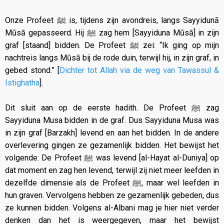
Onze Profeet ﷺ is, tijdens zijn avondreis, langs Sayyidunā
Mūsā gepasseerd. Hij ﷺ zag hem [Sayyiduna Mūsā] in zijn
graf [staand] bidden. De Profeet ﷺ zei: “Ik ging op mijn
nachtreis langs Mūsā bij de rode duin, terwijl hij, in zijn graf, in
gebed stond.” [
Dichter tot Allah via de weg van Tawassul &
Istighatha
].
Dit sluit aan op de eerste hadith. De Profeet ﷺ zag
Sayyiduna Musa bidden in de graf. Dus Sayyiduna Musa was
in zijn graf [Barzakh] levend en aan het bidden. In de andere
overlevering gingen ze gezamenlijk bidden. Het bewijst het
volgende: De Profeet ﷺ was levend [al-Hayat al-Duniya] op
dat moment en zag hen levend, terwijl zij niet meer leefden in
dezelfde dimensie als de Profeet ﷺ, maar wel leefden in
hun graven. Vervolgens hebben ze gezamenlijk gebeden, dus
ze kunnen bidden. Volgens al-Albani mag je hier niet verder
denken dan het is weergegeven, maar het bewijst