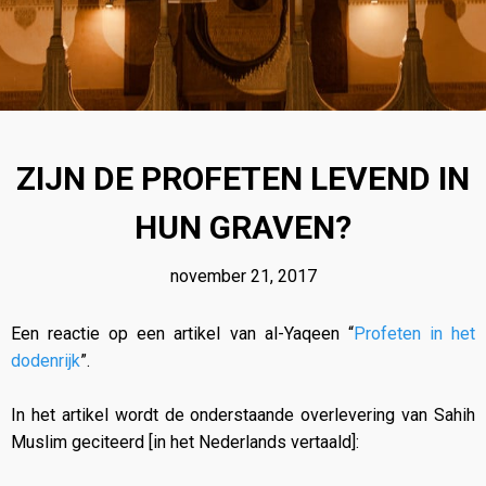
18
BIOGRAFIE VAN
OKTOBER
MUHAMMAD AURANGZEB
2023
ALAMGIR
ZIJN DE PROFETEN LEVEND IN
18
HUN GRAVEN?
KUNNEN MOSLIMS
OKTOBER
HINDOE-GODEN
2023
GELIJKSCHAKELEN MET
november 21, 2017
PROFETEN EN RUIMTE
TOEKENNEN AAN ALLAH?
Een reactie op een artikel van al-Yaqeen “
Profeten in het
dodenrijk
”.
In het artikel wordt de onderstaande overlevering van Sahih
Muslim geciteerd [in het Nederlands vertaald]: