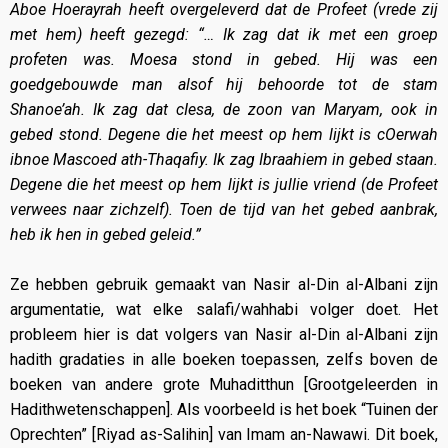
Aboe Hoerayrah heeft overgeleverd dat de Profeet (vrede zij
met hem) heeft gezegd: “… Ik zag dat ik met een groep
profeten was. Moesa stond in gebed. Hij was een
goedgebouwde man alsof hij behoorde tot de stam
Shanoe’ah. Ik zag dat cIesa, de zoon van Maryam, ook in
gebed stond. Degene die het meest op hem lijkt is cOerwah
ibnoe Mascoed ath-Thaqafiy. Ik zag Ibraahiem in gebed staan.
Degene die het meest op hem lijkt is jullie vriend (de Profeet
verwees naar zichzelf). Toen de tijd van het gebed aanbrak,
heb ik hen in gebed geleid.”
Ze hebben gebruik gemaakt van Nasir al-Din al-Albani zijn
argumentatie, wat elke salafi/wahhabi volger doet. Het
probleem hier is dat volgers van Nasir al-Din al-Albani zijn
hadith gradaties in alle boeken toepassen, zelfs boven de
boeken van andere grote Muhaditthun [Grootgeleerden in
Hadithwetenschappen]. Als voorbeeld is het boek “Tuinen der
Oprechten” [Riyad as-Salihin] van Imam an-Nawawi. Dit boek,