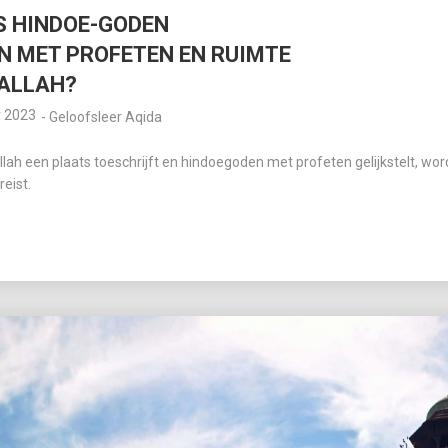
S HINDOE-GODEN
N MET PROFETEN EN RUIMTE
ALLAH?
r 2023
-
Geloofsleer Aqida
llah een plaats toeschrijft en hindoegoden met profeten gelijkstelt, wor
eist.