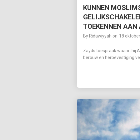
KUNNEN MOSLIM
GELIJKSCHAKELE
TOEKENNEN AAN 
By
Ridawiyyah
on
18 oktobe
Zayds toespraak waarin hij A
berouw en herbevestiging ver