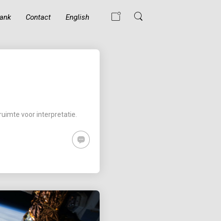
ank
Contact
English
WAT GEBEURT ER
ALS EEN MOSLIM
DE ISLAM
BELEDIGT?
ruimte voor interpretatie.