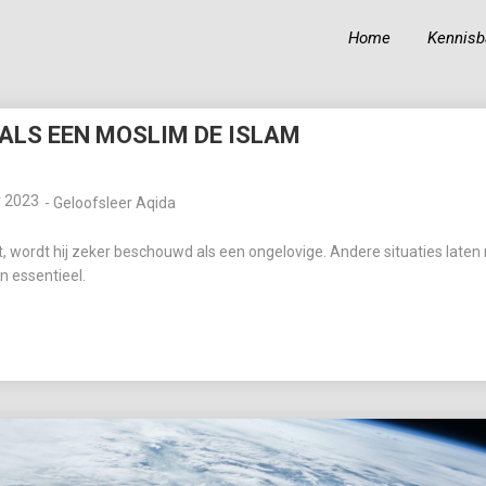
Home
Kennisb
19
19
ALS EEN MOSLIM DE ISLAM
BIOGRAFIE VAN IBN
OKTOBER
OKTOBER
‘ABIDIN
2023
2023
r 2023
-
Geloofsleer Aqida
t, wordt hij zeker beschouwd als een ongelovige. Andere situaties laten 
18
n essentieel.
KUNNEN MOSLIMS
OKTOBER
HINDOE-GODEN
2023
GELIJKSCHAKELEN
MET PROFETEN EN
RUIMTE
TOEKENNEN AAN
ALLAH?