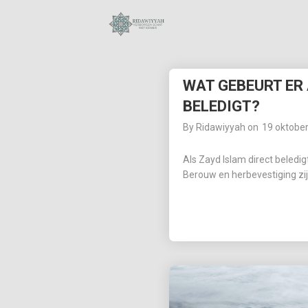
28
WAT GEBEURT ER 
SURAH AL-ANAM 6
OKTOBER
BELEDIGT?
AYAT 66-69:
2023
KUNNEN MOSLIMS
By
Ridawiyyah
on
19 oktobe
DE
BIJEENKOMSTEN
18
Als Zayd Islam direct beledig
VAN ONGELOVIGEN
BIJWONEN?
Berouw en herbevestiging zij
BIOGRAFIE VAN
OKTOBER
MUHAMMAD
2023
AURANGZEB
ALAMGIR