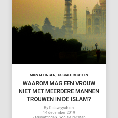
,
MISVATTINGEN
SOCIALE RECHTEN
WAAROM MAG EEN VROUW
NIET MET MEERDERE MANNEN
TROUWEN IN DE ISLAM?
By
Ridawiyyah
on
14 december 2019
-
Misvattingen
,
Sociale rechten