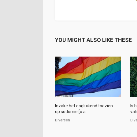
YOU MIGHT ALSO LIKE THESE
Inzake het oogluikend toezien
Is 
op sodomie [o.a...
val
Diversen
Div