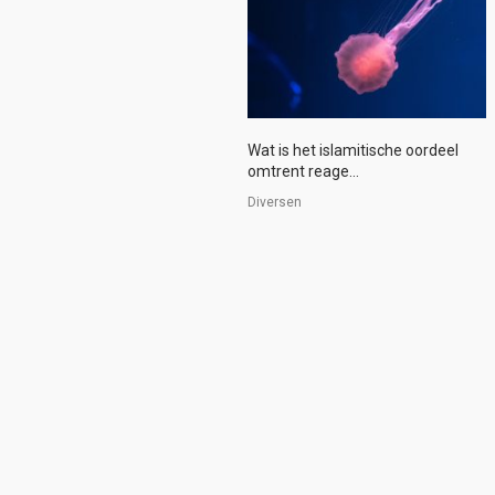
Wat is het islamitische oordeel
omtrent reage...
Diversen