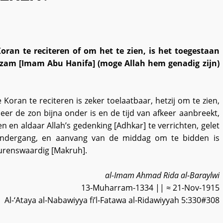
ran te reciteren of om het te zien, is het toegestaan
Azam [Imam Abu Hanifa] (moge Allah hem genadig zijn)
oran te reciteren is zeker toelaatbaar, hetzij om te zien,
eer de zon bijna onder is en de tijd van afkeer aanbreekt,
len en aldaar Allah’s gedenking [Adhkar] te verrichten, gelet
ondergang, en aanvang van de middag om te bidden is
eurenswaardig [Makruh].
al-Imam Ahmad Rida al-Baraylwi
13-Muharram-1334 || ≈ 21-Nov-1915
Al-‘Ataya al-Nabawiyya fi’l-Fatawa al-Ridawiyyah 5:330#308