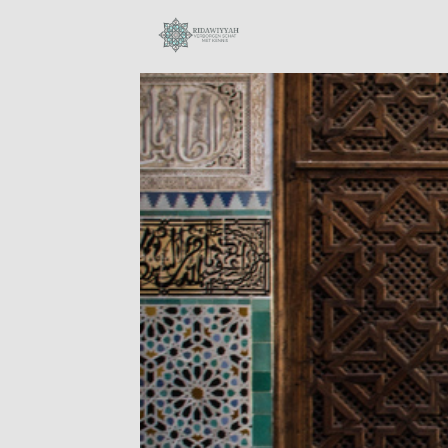
28
SURAH AL-ANAM 6
OKTOBER
AYAT 66-69:
2023
KUNNEN MOSLIMS
DE
BIJEENKOMSTEN
18
VAN ONGELOVIGEN
BIJWONEN?
BIOGRAFIE VAN
OKTOBER
MUHAMMAD
2023
AURANGZEB
ALAMGIR