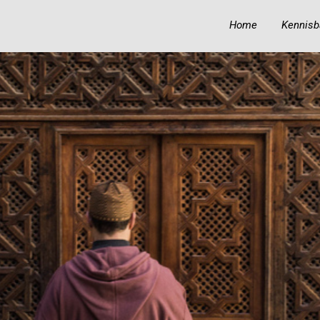
Home
Kennisb
19
19
BIOGRAFIE VAN IBN
OKTOBER
OKTOBER
‘ABIDIN
2023
2023
18
KUNNEN MOSLIMS
OKTOBER
HINDOE-GODEN
2023
GELIJKSCHAKELEN
MET PROFETEN EN
RUIMTE
TOEKENNEN AAN
ALLAH?