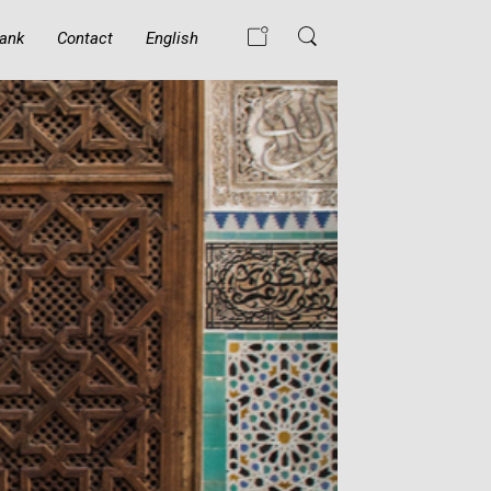
ank
Contact
English
WAT GEBEURT ER
ALS EEN MOSLIM
DE ISLAM
BELEDIGT?