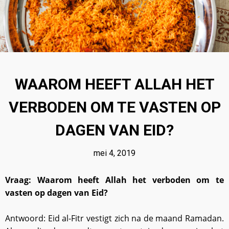
18
BIOGRAFIE VAN
OKTOBER
MUHAMMAD AURANGZEB
2023
ALAMGIR
WAAROM HEEFT ALLAH HET
18
VERBODEN OM TE VASTEN OP
KUNNEN MOSLIMS
OKTOBER
HINDOE-GODEN
2023
GELIJKSCHAKELEN MET
DAGEN VAN EID?
PROFETEN EN RUIMTE
TOEKENNEN AAN ALLAH?
mei 4, 2019
Vraag: Waarom heeft Allah het verboden om te
vasten op dagen van Eid?
Antwoord: Eid al-Fitr vestigt zich na de maand Ramadan.