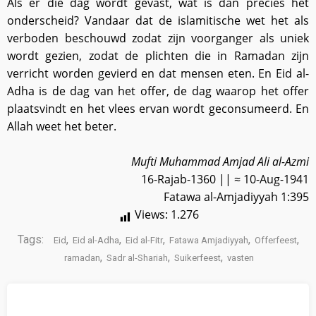
Als er die dag wordt gevast, wat is dan precies het
onderscheid? Vandaar dat de islamitische wet het als
verboden beschouwd zodat zijn voorganger als uniek
wordt gezien, zodat de plichten die in Ramadan zijn
verricht worden gevierd en dat mensen eten. En Eid al-
Adha is de dag van het offer, de dag waarop het offer
plaatsvindt en het vlees ervan wordt geconsumeerd. En
Allah weet het beter.
Mufti Muhammad Amjad Ali al-Azmi
16-Rajab-1360 || ≈ 10-Aug-1941
Fatawa al-Amjadiyyah 1:395
Views:
1.276
Tags:
,
,
,
,
,
Eid
Eid al-Adha
Eid al-Fitr
Fatawa Amjadiyyah
Offerfeest
,
,
,
ramadan
Sadr al-Shariah
Suikerfeest
vasten