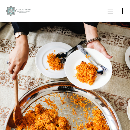
28
SURAH AL-ANAM 6 AYAT
OKTOBER
66-69: KUNNEN MOSLIMS
2023
DE BIJEENKOMSTEN VAN
ONGELOVIGEN BIJWONEN?
19
BIOGRAFIE VAN IBN ‘ABIDIN
OKTOBER
2023
19
WAT GEBEURT ER ALS EEN
OKTOBER
MOSLIM DE ISLAM
2023
BELEDIGT?