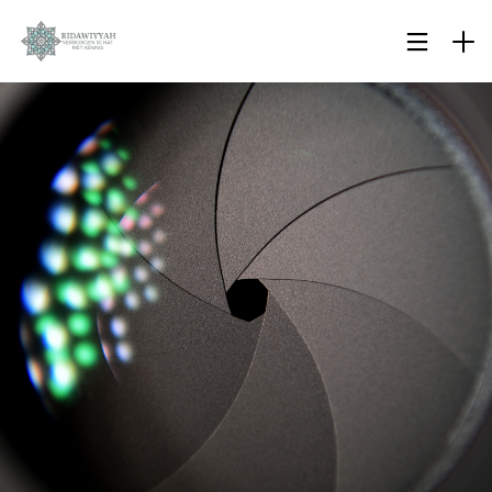
28
SURAH AL-ANAM 6 AYAT
OKTOBER
66-69: KUNNEN MOSLIMS
2023
DE BIJEENKOMSTEN VAN
ONGELOVIGEN BIJWONEN?
19
BIOGRAFIE VAN IBN ‘ABIDIN
OKTOBER
2023
19
WAT GEBEURT ER ALS EEN
OKTOBER
MOSLIM DE ISLAM
2023
BELEDIGT?