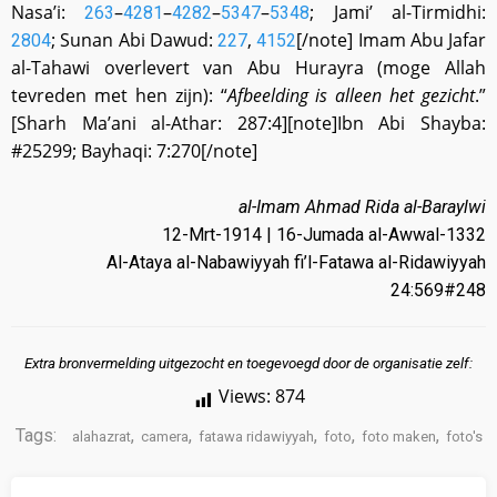
Nasa’i:
–
–
–
–
; Jami’ al-Tirmidhi:
263
4281
4282
5347
5348
; Sunan Abi Dawud:
,
[/note] Imam Abu Jafar
2804
227
4152
al-Tahawi overlevert van Abu Hurayra (moge Allah
tevreden met hen zijn): “
Afbeelding is alleen het gezicht
.”
[Sharh Ma’ani al-Athar: 287:4][note]Ibn Abi Shayba:
#25299; Bayhaqi: 7:270[/note]
al-Imam Ahmad Rida al-Baraylwi
12-Mrt-1914 | 16-Jumada al-Awwal-1332
Al-Ataya al-Nabawiyyah fi’l-Fatawa al-Ridawiyyah
24:569#248
Extra bronvermelding uitgezocht en toegevoegd door de organisatie zelf:
Views:
874
Tags:
,
,
,
,
,
alahazrat
camera
fatawa ridawiyyah
foto
foto maken
foto's