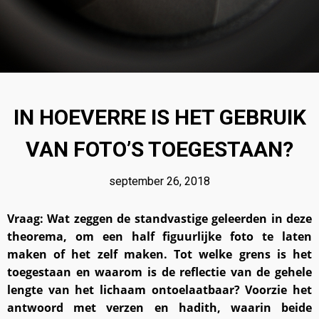
18
BIOGRAFIE VAN
OKTOBER
MUHAMMAD AURANGZEB
2023
ALAMGIR
IN HOEVERRE IS HET GEBRUIK
18
VAN FOTO’S TOEGESTAAN?
KUNNEN MOSLIMS
OKTOBER
HINDOE-GODEN
2023
GELIJKSCHAKELEN MET
september 26, 2018
PROFETEN EN RUIMTE
TOEKENNEN AAN ALLAH?
Vraag: Wat zeggen de standvastige geleerden in deze
theorema, om een half figuurlijke foto te laten
maken of het zelf maken. Tot welke grens is het
toegestaan en waarom is de reflectie van de gehele
lengte van het lichaam ontoelaatbaar? Voorzie het
antwoord met verzen en hadith, waarin beide