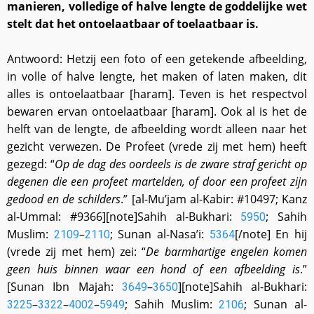
manieren, volledige of halve lengte de goddelijke wet
stelt dat het ontoelaatbaar of toelaatbaar is.
Antwoord: Hetzij een foto of een getekende afbeelding,
in volle of halve lengte, het maken of laten maken, dit
alles is ontoelaatbaar [haram]. Teven is het respectvol
bewaren ervan ontoelaatbaar [haram]. Ook al is het de
helft van de lengte, de afbeelding wordt alleen naar het
gezicht verwezen. De Profeet (vrede zij met hem) heeft
gezegd: “
Op de dag des oordeels is de zware straf gericht op
degenen die een profeet martelden, of door een profeet zijn
gedood en de schilders
.” [al-Mu’jam al-Kabir: #10497; Kanz
al-Ummal: #9366][note]Sahih al-Bukhari:
; Sahih
5950
Muslim:
–
; Sunan al-Nasa’i:
[/note] En hij
2109
2110
5364
(vrede zij met hem) zei: “
De barmhartige engelen komen
geen huis binnen waar een hond of een afbeelding is
.”
[Sunan Ibn Majah:
–
][note]Sahih al-Bukhari:
3649
3650
–
–
–
; Sahih Muslim:
; Sunan al-
3225
3322
4002
5949
2106