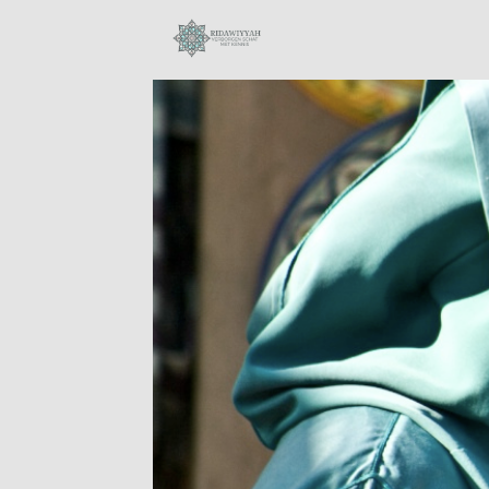
28
SURAH AL-ANAM 6
OKTOBER
AYAT 66-69:
2023
KUNNEN MOSLIMS
DE
BIJEENKOMSTEN
18
VAN ONGELOVIGEN
BIJWONEN?
BIOGRAFIE VAN
OKTOBER
MUHAMMAD
2023
AURANGZEB
ALAMGIR