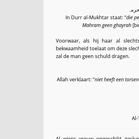
محرمہ
In Durr al-Mukhtar staat: “
die p
Mahram geen ghayrah
[b
Voorwaar, als hij haar al slech
bekwaamheid toelaat om deze slecht
zal de man geen schuld dragen.
Allah verklaart: “
niet heeft een torsen
Al-
Al wiens vrouw ongeschikt geslui