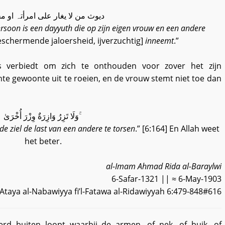
دیوث من لا یغار علی امرأتہ او 
ersoon is een dayyuth die op zijn eigen vrouw en een andere
eschermende jaloersheid, ijverzuchtig]
inneemt
.”
ts verbiedt om zich te onthouden voor zover het zijn
e gewoonte uit te roeien, en de vrouw stemt niet toe dan
وَلَا تَزِرُ وَازِرَةٌ وِزْرَ أُخْرَىٰ ۚ
de ziel de last van een andere te torsen
.” [6:164] En Allah weet
het beter.
al-Imam Ahmad Rida al-Baraylwi
6-Safar-1321 || ≈ 6-May-1903
‘Ataya al-Nabawiyya fi’l-Fatawa al-Ridawiyyah 6:479-848#616
erd buiten loopt waarbij de armen, of nek, of buik, of