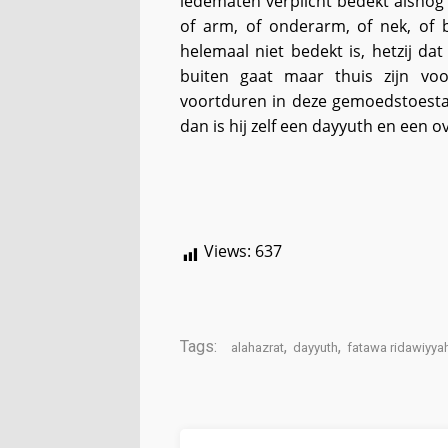
ledematen verplicht bedekt alsnog
of arm, of onderarm, of nek, of 
helemaal niet bedekt is, hetzij dat
buiten gaat maar thuis zijn voo
voortduren in deze gemoedstoesta
dan is hij zelf een dayyuth en een o
Views:
637
Tags:
,
,
alahazrat
dayyuth
fatawa ridawiyya