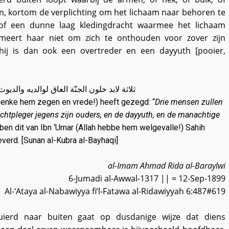
n, kortom de verplichting om het lichaam naar behoren te
of een dunne laag kledingdracht waarmee het lichaam
meert haar niet om zich te onthouden voor zover zijn
, hij is dan ook een overtreder en een dayyuth [pooier,
ثلاثة لابد خلون الجنّة العاق لوالديه والديو
henke hem zegen en vrede!) heeft gezegd: “
Drie mensen zullen
echtpleger jegens zijn ouders, en de dayyuth, en de manachtige
ben dit van Ibn ‘Umar (Allah hebbe hem welgevalle!) Sahih
verd. [Sunan al-Kubra al-Bayhaqi]
al-Imam Ahmad Rida al-Baraylwi
6-Jumadi al-Awwal-1317 || ≈ 12-Sep-1899
Al-‘Ataya al-Nabawiyya fi’l-Fatawa al-Ridawiyyah 6:487#619
uierd naar buiten gaat op dusdanige wijze dat diens