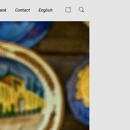
ank
Contact
English
WAT GEBEURT ER
ALS EEN MOSLIM
DE ISLAM
BELEDIGT?