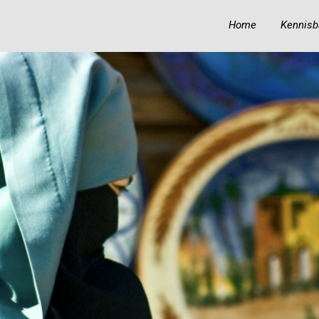
Home
Kennisb
19
19
BIOGRAFIE VAN IBN
OKTOBER
OKTOBER
‘ABIDIN
2023
2023
18
KUNNEN MOSLIMS
OKTOBER
HINDOE-GODEN
2023
GELIJKSCHAKELEN
MET PROFETEN EN
RUIMTE
TOEKENNEN AAN
ALLAH?