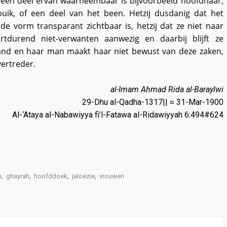
 een deel ervan waarneembaar is bijvoorbeeld hoofdhaar,
buik, of een deel van het been. Hetzij dusdanig dat het
 de vorm transparant zichtbaar is, hetzij dat ze niet naar
rtdurend niet-verwanten aanwezig en daarbij blijft ze
nd en haar man maakt haar niet bewust van deze zaken,
vertreder.
al-Imam Ahmad Rida al-Baraylwi
29-Dhu al-Qadha-1317|| ≈ 31-Mar-1900
Al-‘Ataya al-Nabawiyya fi’l-Fatawa al-Ridawiyyah 6:494#624
,
,
,
,
h
ghayrah
hoofddoek
jaloezie
vrouwen