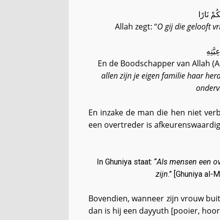
كُمْ نَارًا
Allah zegt: “
O gij die gelooft 
َّتِهِ
En de Boodschapper van Allah (Al
allen zijn je eigen familie haar he
onderv
En inzake de man die hen niet verbi
een overtreder is afkeurenswaardi
In Ghuniya staat: “
Als mensen een ov
zijn
.” [Ghuniya al-
Bovendien, wanneer zijn vrouw buit
dan is hij een dayyuth [pooier, hoo