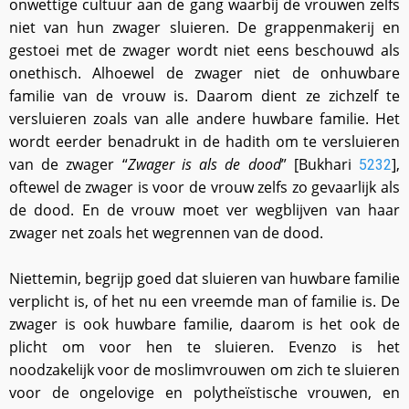
onwettige cultuur aan de gang waarbij de vrouwen zelfs
niet van hun zwager sluieren. De grappenmakerij en
gestoei met de zwager wordt niet eens beschouwd als
onethisch. Alhoewel de zwager niet de onhuwbare
familie van de vrouw is. Daarom dient ze zichzelf te
versluieren zoals van alle andere huwbare familie. Het
wordt eerder benadrukt in de hadith om te versluieren
van de zwager “
Zwager is als de dood
” [Bukhari
],
5232
oftewel de zwager is voor de vrouw zelfs zo gevaarlijk als
de dood. En de vrouw moet ver wegblijven van haar
zwager net zoals het wegrennen van de dood.
Niettemin, begrijp goed dat sluieren van huwbare familie
verplicht is, of het nu een vreemde man of familie is. De
zwager is ook huwbare familie, daarom is het ook de
plicht om voor hen te sluieren. Evenzo is het
noodzakelijk voor de moslimvrouwen om zich te sluieren
voor de ongelovige en polytheïstische vrouwen, en