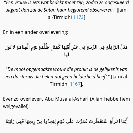
“
Een vrouw is iets wat bedekt moet zijn, zodra ze ongesluierd
uitgaat dan zal de Satan haar beglurend observeren
.” [Jami
al-Tirmidhi
]
1173
En in een ander overlevering:
مَثَلُ الرَّافِلَةِ فِي الزِّينَةِ فِي غَيْرِ أَهْلِهَا كَمَثَلِ ظُلْمَةِ يَوْمِ الْقِيَامَةِ لاَ نُورَ
لَهَا
“
De mooi opgemaakte vrouw die pronkt is de gelijkenis van
een duisternis die helemaal geen helderheid heeft
.” [Jami al-
Tirmidhi
].
1167
Evenzo overlevert Abu Musa al-Ashari (Allah hebbe hem
welgevalle!):
أَيُّمَا امْرَأَةٍ اسْتَعْطَرَتْ فَمَرَّتْ عَلَى قَوْمٍ لِيَجِدُوا مِنْ رِيحِهَا فَهِيَ زَانِيَةٌ