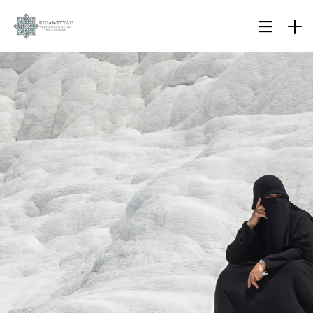
28
SURAH AL-ANAM 6 AYAT
OKTOBER
66-69: KUNNEN MOSLIMS
2023
DE BIJEENKOMSTEN VAN
ONGELOVIGEN BIJWONEN?
19
BIOGRAFIE VAN IBN ‘ABIDIN
OKTOBER
2023
19
WAT GEBEURT ER ALS EEN
OKTOBER
MOSLIM DE ISLAM
2023
BELEDIGT?