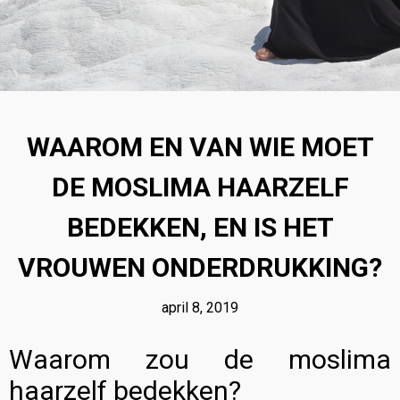
18
BIOGRAFIE VAN
OKTOBER
MUHAMMAD AURANGZEB
2023
ALAMGIR
WAAROM EN VAN WIE MOET
18
DE MOSLIMA HAARZELF
KUNNEN MOSLIMS
OKTOBER
HINDOE-GODEN
2023
GELIJKSCHAKELEN MET
BEDEKKEN, EN IS HET
PROFETEN EN RUIMTE
TOEKENNEN AAN ALLAH?
VROUWEN ONDERDRUKKING?
april 8, 2019
Waarom zou de moslima
haarzelf bedekken?