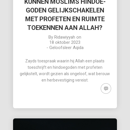
KUNNEN MOSLIMS HINDOE-
GODEN GELIJKSCHAKELEN
MET PROFETEN EN RUIMTE
TOEKENNEN AAN ALLAH?
By
Ridawiyyah
on
18 oktober 2023
-
Geloofsleer Aqida
Zayds toespraak waarin hij Allah een plaats
toeschrijft en hindoegoden met profeten
gelijkstelt, wordt gezien als ongeloof, wat berouw
en herbevestiging vereist.