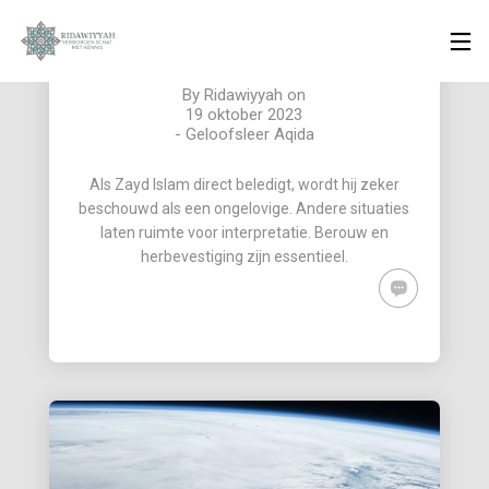
WAT GEBEURT ER ALS EEN
MOSLIM DE ISLAM BELEDIGT?
By
Ridawiyyah
on
19 oktober 2023
-
Geloofsleer Aqida
28
19
19
OKTOBER
OKTOBER
OKTOBER
Als Zayd Islam direct beledigt, wordt hij zeker
2023
2023
2023
beschouwd als een ongelovige. Andere situaties
SURAH AL-
BIOGRAFIE
WAT
ANAM 6 AYAT
VAN IBN
GEBEURT
laten ruimte voor interpretatie. Berouw en
66-69: KUNNEN
‘ABIDIN
ER ALS EEN
herbevestiging zijn essentieel.
MOSLIMS DE
MOSLIM DE
18
18
BIJEENKOMSTEN
ISLAM
VAN
OKTOBER
OKTOBER
BELEDIGT?
ONGELOVIGEN
2023
2023
BIOGRAFIE
KUNNEN MOSLIMS
BIJWONEN?
VAN
HINDOE-GODEN
MUHAMMAD
GELIJKSCHAKELEN
AURANGZEB
MET PROFETEN
ALAMGIR
EN RUIMTE
TOEKENNEN AAN
ALLAH?