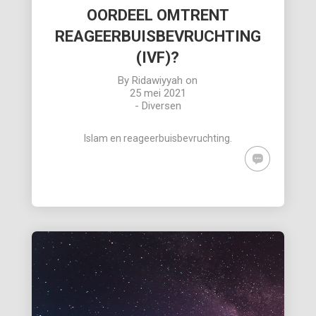
OORDEEL OMTRENT
REAGEERBUISBEVRUCHTING
(IVF)?
By
Ridawiyyah
on
25 mei 2021
-
Diversen
Islam en reageerbuisbevruchting.